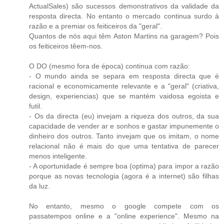
ActualSales) são sucessos demonstrativos da validade da
resposta directa. No entanto o mercado continua surdo à
razão e a premiar os feiticeiros da "geral".
Quantos de nós aqui têm Aston Martins na garagem? Pois
os feiticeiros têem-nos.
O DO (mesmo fora de época) continua com razão:
- O mundo ainda se separa em resposta directa que é
racional e economicamente relevante e a "geral" (criativa,
design, experiencias) que se mantém vaidosa egoista e
futil.
- Os da directa (eu) invejam a riqueza dos outros, da sua
capacidade de vender ar e sonhos e gastar impunemente o
dinheiro dos outros. Tanto invejam que os imitam, o nome
relacional não é mais do que uma tentativa de parecer
menos inteligente.
- A oportunidade é sempre boa (optima) para impor a razão
porque as novas tecnologia (agora é a internet) são filhas
da luz.
No entanto, mesmo o google compete com os
passatempos online e a "online experience". Mesmo na