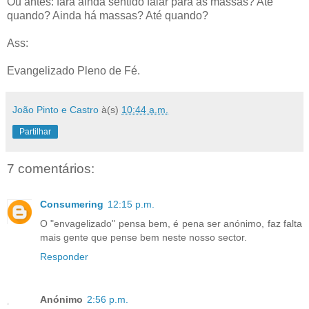
Ou antes: fará ainda sentido falar para as massas? Até
quando? Ainda há massas? Até quando?
Ass:
Evangelizado Pleno de Fé.
João Pinto e Castro
à(s)
10:44 a.m.
Partilhar
7 comentários:
Consumering
12:15 p.m.
O "envagelizado" pensa bem, é pena ser anónimo, faz falta
mais gente que pense bem neste nosso sector.
Responder
Anónimo
2:56 p.m.