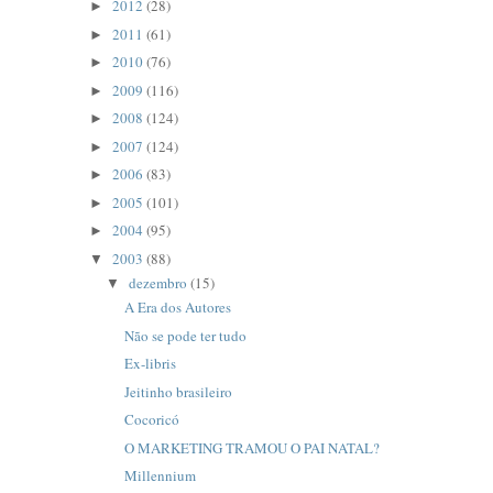
2012
(28)
►
2011
(61)
►
2010
(76)
►
2009
(116)
►
2008
(124)
►
2007
(124)
►
2006
(83)
►
2005
(101)
►
2004
(95)
►
2003
(88)
▼
dezembro
(15)
▼
A Era dos Autores
Não se pode ter tudo
Ex-libris
Jeitinho brasileiro
Cocoricó
O MARKETING TRAMOU O PAI NATAL?
Millennium