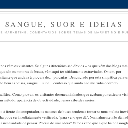
SANGUE, SUOR E IDEIAS
DE MARKETING. COMENTARIOS SOBRE TEMAS DE MARKETING E PUB
e nos vêm os visitantes. Se alguns itinerários são óbvios – os que vêm dos blogs mai
que são os motores de busca, vêm aqui ter nitidamente extraviados. Ontem, por
visitante que andava à procura de… porcarias! Denunciado por esta simpática palavr
Vendo bem as coisas, sangue… suor… confesso que ainda não me tinha ocorrido.
nalítica. Como provam os visitantes desencaminhados que acabam por esticar a visi
em método, aparência de objectividade, nesses ciberdevaneios.
po à frente do computador, os motores de busca tendem a tornar-se uma muleta inev
elha pode ser imediatamente verificada, "para ver o que dá". Normalmente não dá nad
 a necessidade de pensar. Precisa de uma ideia? Vamos ver o que é que há no Googl