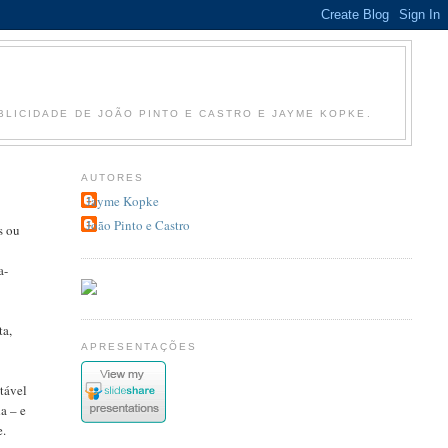
LICIDADE DE JOÃO PINTO E CASTRO E JAYME KOPKE.
AUTORES
Jayme Kopke
João Pinto e Castro
s ou
a-
ta,
APRESENTAÇÕES
itável
a – e
e.