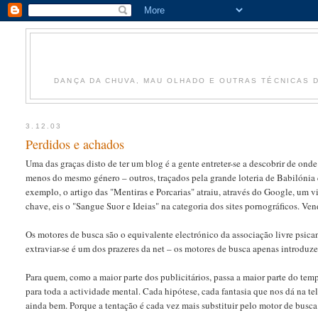
DANÇA DA CHUVA, MAU OLHADO E OUTRAS TÉCNICAS 
3.12.03
Perdidos e achados
Uma das graças disto de ter um blog é a gente entreter-se a descobrir de ond
menos do mesmo género – outros, traçados pela grande loteria de Babilónia 
exemplo, o artigo das "Mentiras e Porcarias" atraiu, através do Google, um 
chave, eis o "Sangue Suor e Ideias" na categoria dos sites pornográficos. 
Os motores de busca são o equivalente electrónico da associação livre psica
extraviar-se é um dos prazeres da net – os motores de busca apenas introduz
Para quem, como a maior parte dos publicitários, passa a maior parte do tem
para toda a actividade mental. Cada hipótese, cada fantasia que nos dá na t
ainda bem. Porque a tentação é cada vez mais substituir pelo motor de busca