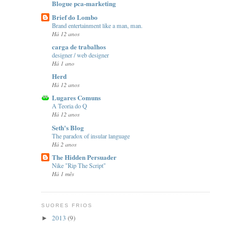
Blogue pca-marketing
Brief do Lombo
Brand entertainment like a man, man.
Há 12 anos
carga de trabalhos
designer / web designer
Há 1 ano
Herd
Há 12 anos
Lugares Comuns
A Teoria do Q
Há 12 anos
Seth's Blog
The paradox of insular language
Há 2 anos
The Hidden Persuader
Nike "Rip The Script"
Há 1 mês
SUORES FRIOS
2013
(9)
►